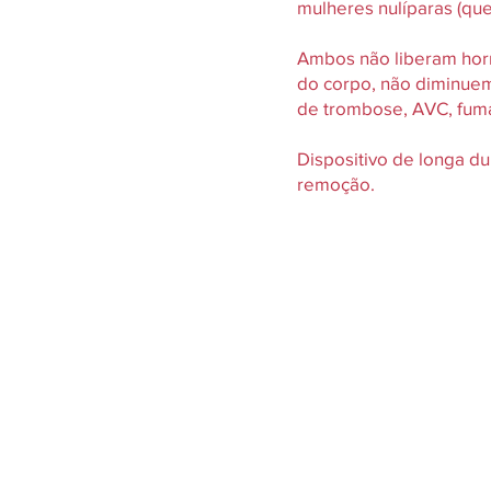
mulheres nulíparas (que 
Ambos não liberam horm
do corpo, não diminuem
de trombose, AVC, fuma
Dispositivo de longa d
remoção.
Add your own content