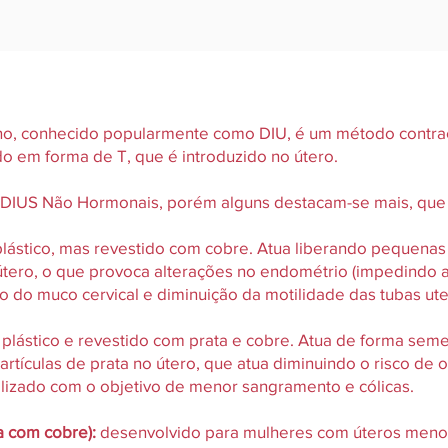
rino, conhecido popularmente como DIU, é um método contrac
ado em forma de T, que é introduzido no útero.
e DIUS Não Hormonais, porém alguns destacam-se mais, que
plástico, mas revestido com cobre. Atua liberando pequena
 útero, o que provoca alterações no endométrio (impedindo 
 do muco cervical e diminuição da motilidade das tubas ute
 plástico e revestido com prata e cobre. Atua de forma sem
tículas de prata no útero, que atua diminuindo o risco de 
alizado com o objetivo de menor sangramento e cólicas.
a com cobre):
desenvolvido para mulheres com úteros menor